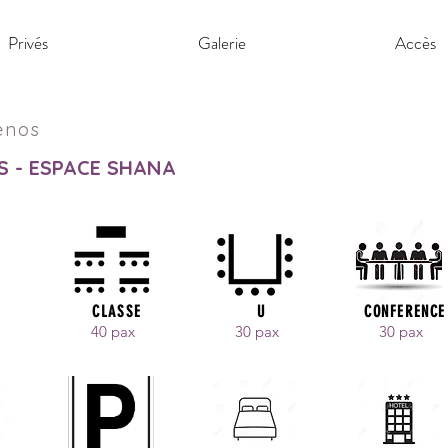
Privés
Galerie
Accès
m
enos
S - ESPACE SHANA
E
CLASSE
U
CONFERENCE
40 pax
30 pax
30 pax