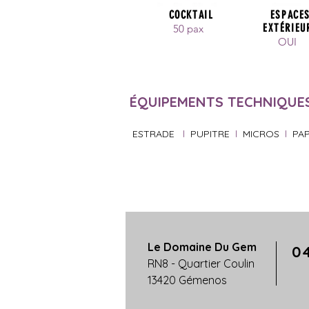
COCKTAIL
ESPACE
EXTÉRIEU
50 pax
OUI
ÉQUIPEMENTS TECHNIQUES
ESTRADE
l
PUPITRE
l
MICROS
l
PA
Le Domaine Du Gem
04
RN8 - Quartier Coulin
13420 Gémenos