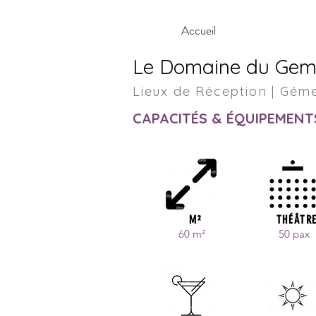
Accueil
Le Domaine du Ge
Lieux de Réception | Gém
CAPACITÉS & ÉQUIPEMENT
M²
THÉÂTR
60 m
²
50 pax