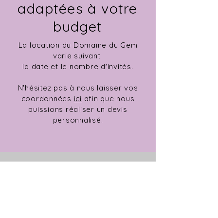
adaptées à votre
budget
La location du Domaine du Gem
varie
suivant
la date et le nombre d'invités.
N'hésitez
pas à nous laisser vos
coordonnées
ici
afin que nous
puissions
réaliser
un devis
personnalisé.
Le Domaine Du Gem
RN8 - Quartier Coulin
13420 Gémenos